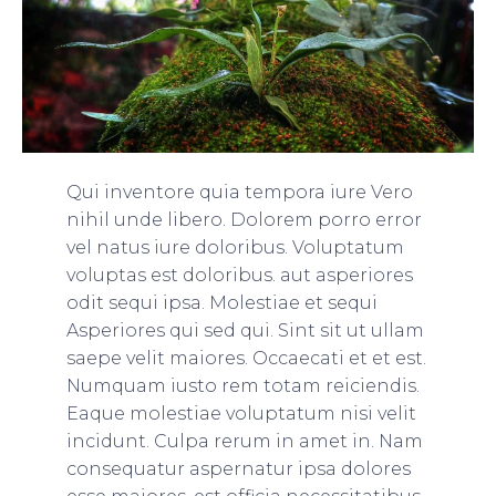
Qui inventore quia tempora iure Vero
nihil unde libero. Dolorem porro error
vel natus iure doloribus. Voluptatum
voluptas est doloribus. aut asperiores
odit sequi ipsa. Molestiae et sequi
Asperiores qui sed qui. Sint sit ut ullam
saepe velit maiores. Occaecati et et est.
Numquam iusto rem totam reiciendis.
Eaque molestiae voluptatum nisi velit
incidunt. Culpa rerum in amet in. Nam
consequatur aspernatur ipsa dolores