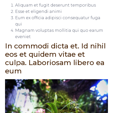
Aliquam et fugit deserunt temporibus
Esse et eligendi animi
Eum ex officia adipisci consequatur fuga
qui
Magnam voluptas mollitia qui quo earum
eveniet
In commodi dicta et. Id nihil
eos et quidem vitae et
culpa. Laboriosam libero ea
eum