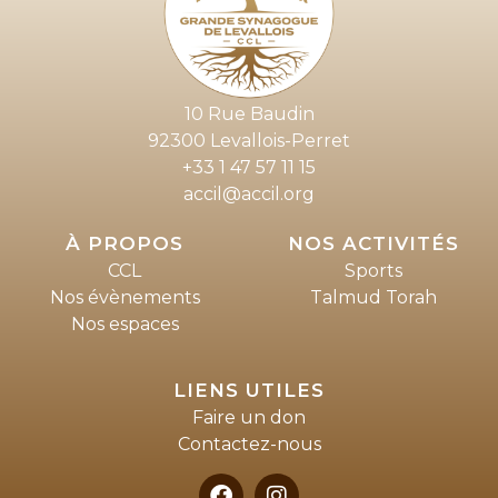
10 Rue Baudin
92300 Levallois-Perret
+33 1 47 57 11 15
accil@accil.org
À PROPOS
NOS ACTIVITÉS
CCL
Sports
Nos évènements
Talmud Torah
Nos espaces
LIENS UTILES
Faire un don
Contactez-nous