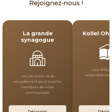
Rejoignez-nous !
La grande
Kollel Ohe
synagogue
Lieu d’étud
rassemblement
Lieu de prière et de
recueillement pour tous les
membres de notre
communauté.
Découvrir
Découv