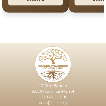
10 Rue Baudin
92300 Levallois-Perret
+33 1 47 57 11 15
accil@accil.org