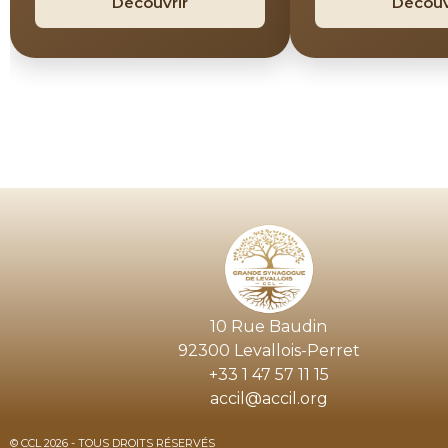
Découvrir
Découv
10 Rue Baudin
92300 Levallois-Perret
+33 1 47 57 11 15
accil@accil.org
© CCL 2026 - TOUS DROITS RÉSERVÉS