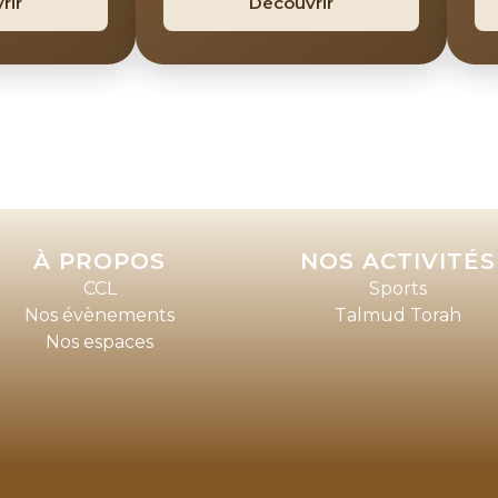
rir
Découvrir
À PROPOS
NOS ACTIVITÉS
CCL
Sports
Nos évènements
Talmud Torah
Nos espaces