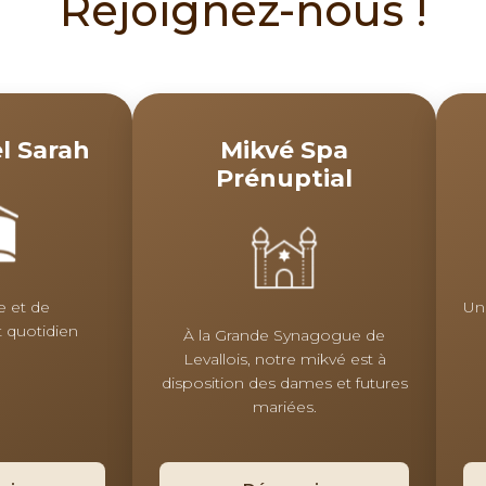
Rejoignez-nous !
l Sarah
Mikvé Spa
Prénuptial
e et de
Un
 quotidien
À la Grande Synagogue de
Levallois, notre mikvé est à
disposition des dames et futures
mariées.