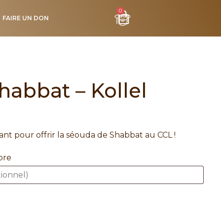
0
FAIRE UN DON
abbat – Kollel
nt pour offrir la séouda de Shabbat au CCL !
ibre