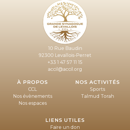
10 Rue Baudin
92300 Levallois-Perret
+33 1 47 57 11 15
accil@accil.org
À PROPOS
NOS ACTIVITÉS
CCL
Sports
Nos évènements
Talmud Torah
Nos espaces
LIENS UTILES
Faire un don