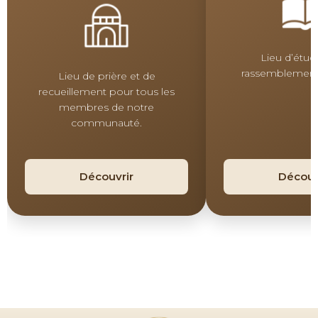
Lieu d’étud
rassemblement
Lieu de prière et de
recueillement pour tous les
membres de notre
communauté.
Découvrir
Découv