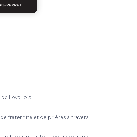
de Levallois
.
fraternité et de prières à travers
assemblons nous tous pour ce grand