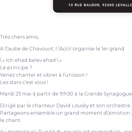
Très chers amis,
A l\’aube de Chavouot, l \’Accil organise le 1er grand
\ » Ich ehad belev ehad \ »
Le principe ?
Venez chanter et vibrer à l’unisson !
Les stars c’est vous !
Mardi 23 mai à partir de 19h30 à la Grande Synagogue 
Dirigé par le chanteur David Lousky et son orchestre 
Partageons ensemble un grand moment d\’émotion ,de 
le chant.
Au moment où l\’unité du peuple est primordiale , r