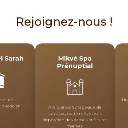
Rejoignez-nous !
l Sarah
Mikvé Spa
Prénuptial
e et de
Un
 quotidien
À la Grande Synagogue de
Levallois, notre mikvé est à
disposition des dames et futures
mariées.