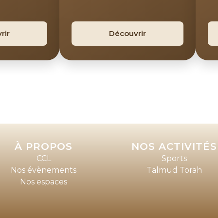
rir
Découvrir
À PROPOS
NOS ACTIVITÉS
CCL
Sports
Nos évènements
Talmud Torah
Nos espaces